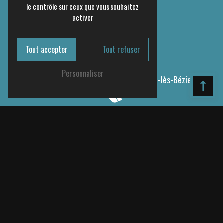
le contrôle sur ceux que vous souhaitez
activer
Tout accepter
Tout refuser
Adresse
Personnaliser
10 Imp. des Calandres
34500 Villeneuve-lès-Béziers
Téléphone
04 67 31 25 53