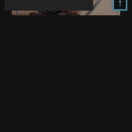
Adresse
10 Imp. des Calandres
34500 Villeneuve-lès-Béziers