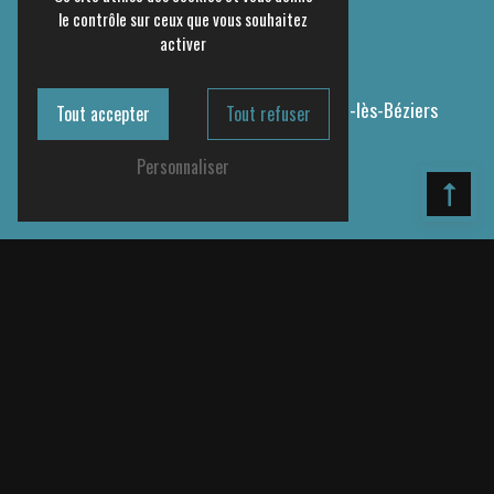
le contrôle sur ceux que vous souhaitez
activer
Adresse
10 Imp. des Calandres
34500 Villeneuve-lès-Béziers
Tout accepter
Tout refuser
Personnaliser
Téléphone
04 67 31 25 53
E-mail