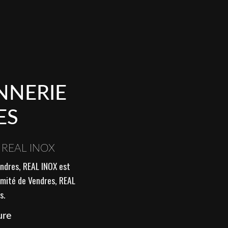
NNERIE
ES
 REAL INOX
endres, REAL INOX est
ximité de Vendres, REAL
s.
ure